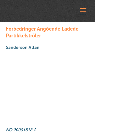
Forbedringer Angõende Ladede
Partikkelstrõler
Sanderson Allan
NO
20001513
A